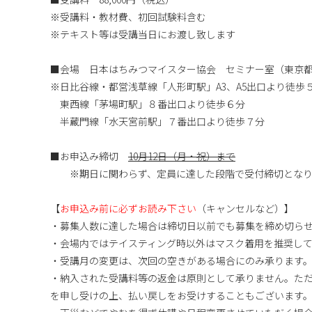
※受講料・教材費、初回試験料含む
※テキスト等は受講当日にお渡し致します
■会場 日本はちみつマイスター協会 セミナー室（東京都中
※日比谷線・都営浅草線「人形町駅」A3、A5出口より徒歩
東西線「茅場町駅」８番出口より徒歩６分
半蔵門線「水天宮前駅」７番出口より徒歩７分
■お申込み締切
10月12日（月・祝）まで
※期日に関わらず、定員に達した段階で受付締切となり
【
お申込み前に必ずお読み下さい
（キャンセルなど）】
・募集人数に達した場合は締切日以前でも募集を締め切ら
・会場内ではテイスティング時以外はマスク着用を推奨し
・受講月の変更は、次回の空きがある場合にのみ承ります
・納入された受講料等の返金は原則として承りません。た
を申し受けの上、払い戻しをお受けすることもございます