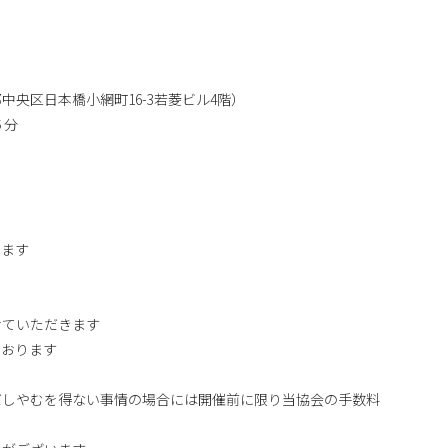
央区日本橋小網町16-3若菱ビル4階）
５分
ます
せていただきます
ております
。
だしやむを得ない事情の場合には開催前に限り当協会の手数料
。