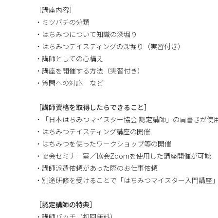
［講座内容］
・ミツバチの分類
・はちみつについて知識の深堀り
・はちみつテイスティングの深堀り（実習付き）
・講師としての心構え
・講座を開催する方法（実習付き）
・質問への対応 など
［講師資格を取得したらできること］
・「日本はちみつマイスター協会 認定講師」の肩書きが使
・はちみつテイスティング講座の開催
・はちみつを使ったワークショップ等の開催
・協会セミナー室／協会Zoomを使用した講座開催が可能
・講師派遣依頼があった際のお仕事依頼
・別途研修を受けることで「はちみつマイスター入門講座
［認定講師の特典］
・講師バッチ（初回無料）