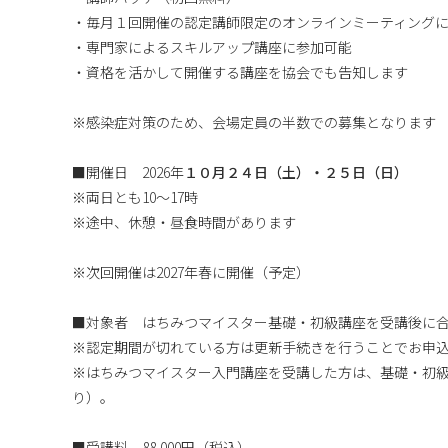
・毎月１回開催の認定講師限定のオンラインミーティング
・専門家によるスキルアップ講座に参加可能
・資格を活かして開催する講座を協会でも告知します
※感染症対策のため、会場定員の半数での募集となります
■開催日 2026年
１０月２４日（土）・２５日（日）
※両日とも10～17時
※途中、休憩・昼食時間があります
※次回開催は2027年春に開催（予定）
■対象者 はちみつマイスター基礎・初級講座を受講後に
※認定期間が切れている方は更新手続きを行うことでお申
※はちみつマイスター入門講座を受講した方は、基礎・初
り）。
■受講料 88,000円（税込）