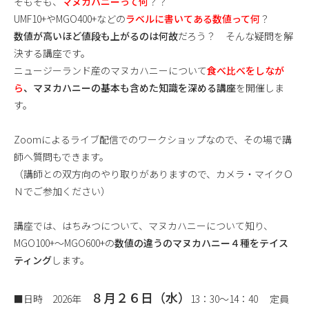
そもそも、
マヌカハニーって何
？？
UMF10+やMGO400+などの
ラベルに書いてある数値って何
？
数値が高いほど値段も上がるのは何故
だろう？ そんな疑問を解
決する講座です。
ニュージーランド産のマヌカハニーについて
食べ比べをしなが
ら
、マヌカハニーの基本も含めた知識を深める講座
を開催しま
す。
Zoomによるライブ配信でのワークショップなので、その場で講
師へ質問もできます。
（講師との双方向のやり取りがありますので、カメラ・マイクＯ
Ｎでご参加ください）
講座では、はちみつについて、マヌカハニーについて知り、
MGO100+～MGO600+の
数値の違うのマヌカハニー４種をテイス
ティング
します。
８月２６日（水）
■日時 2026年
13：30～14：40 定員