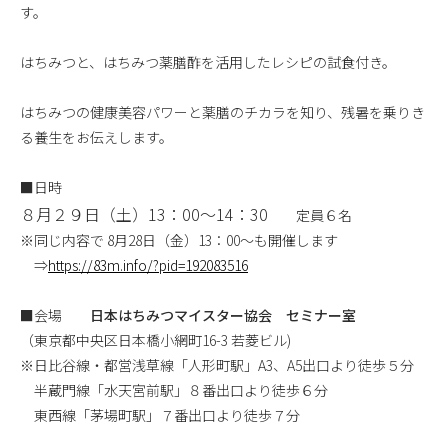
す。
はちみつと、はちみつ薬膳酢を活用したレシピの試食付き。
はちみつの健康美容パワーと薬膳のチカラを知り、残暑を乗りき
る養生をお伝えします。
■日時
８月２９日（土）13：00～14：30
定員６名
※同じ内容で 8月28日（金）13：00～も開催します
⇒
https://83m.info/?pid=192083516
■会場
日本はちみつマイスター協会 セミナー室
（東京都中央区日本橋小網町16-3 若菱ビル)
※日比谷線・都営浅草線「人形町駅」A3、A5出口より徒歩５分
半蔵門線「水天宮前駅」８番出口より徒歩６分
東西線「茅場町駅」７番出口より徒歩７分