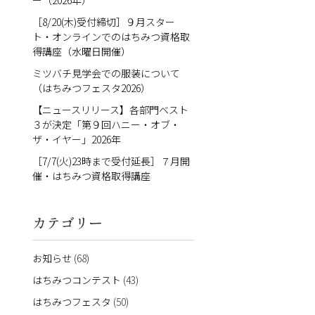
ー（2026年）
［8/20(木)受付締切］９月スター
ト・オンラインでのはちみつ資格取
得講座（水曜日開催）
ミツバチ見学会での服装について
（はちみつフェスタ2026）
【ニュースリリース】各部門ベスト
３が決定「第９回ハニー・オブ・
ザ・イヤー」2026年
［7/7(火)23時まで受付延長］７月開
催・はちみつ資格取得講座
カテゴリー
お知らせ
(68)
はちみつコンテスト
(43)
はちみつフェスタ
(50)