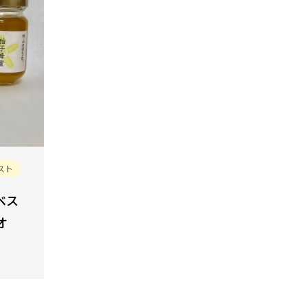
スト
ベス
オ