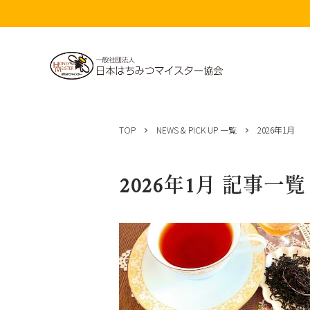
コ
ン
TOP
NEWS & PICK UP 一覧
2026年1月
テ
ン
ツ
2026年1月 記事一覧
へ
ス
キ
ッ
プ