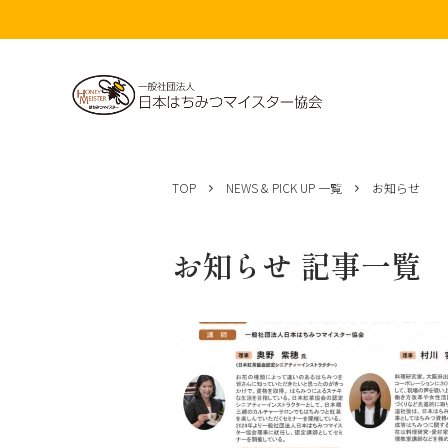
コ
ン
TOP
NEWS & PICK UP 一覧
お知らせ
テ
ン
ツ
お知らせ 記事一覧
へ
ス
キ
ッ
プ