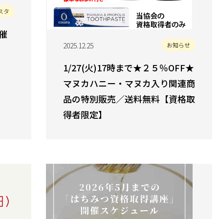
スタ
催
2025.12.25
お知らせ
1/27(火)17時まで★２５％OFF★
マヌカハニー・マヌカ入り関連商
品の特別販売／送料無料【資格取
得者限定】