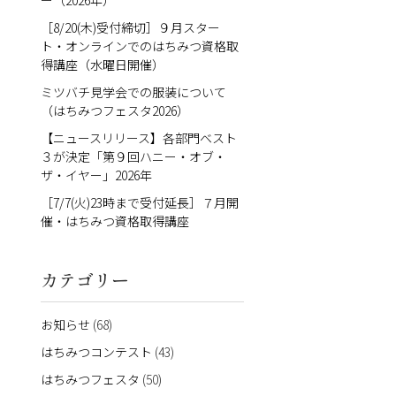
ー（2026年）
［8/20(木)受付締切］９月スター
ト・オンラインでのはちみつ資格取
得講座（水曜日開催）
ミツバチ見学会での服装について
（はちみつフェスタ2026）
【ニュースリリース】各部門ベスト
３が決定「第９回ハニー・オブ・
ザ・イヤー」2026年
［7/7(火)23時まで受付延長］７月開
催・はちみつ資格取得講座
カテゴリー
お知らせ
(68)
はちみつコンテスト
(43)
はちみつフェスタ
(50)