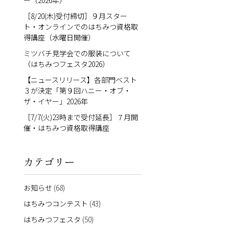
ー（2026年）
［8/20(木)受付締切］９月スター
ト・オンラインでのはちみつ資格取
得講座（水曜日開催）
ミツバチ見学会での服装について
（はちみつフェスタ2026）
【ニュースリリース】各部門ベスト
３が決定「第９回ハニー・オブ・
ザ・イヤー」2026年
［7/7(火)23時まで受付延長］７月開
催・はちみつ資格取得講座
カテゴリー
お知らせ
(68)
はちみつコンテスト
(43)
はちみつフェスタ
(50)