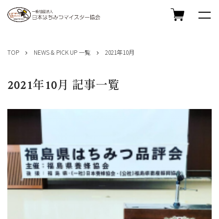
コ
ン
TOP
NEWS & PICK UP 一覧
2021年10月
テ
ン
ツ
2021年10月 記事一覧
へ
ス
キ
ッ
プ