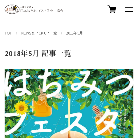
コ
ン
TOP
NEWS & PICK UP 一覧
2018年5月
テ
ン
ツ
2018年5月 記事一覧
へ
ス
キ
ッ
プ