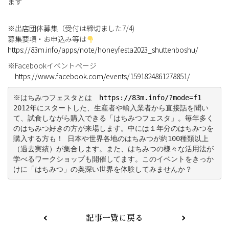
ます
※出店団体募集（受付は締切ました7/4)
募集要項・お申込み等は
https://83m.info/apps/note/honeyfesta2023_shuttenboshu/
※Facebookイベントぺージ
https://www.facebook.com/events/1591824861278851/
※
はちみつフェスタ
とは　
https://83m.info/?mode=f1
2012年にスタートした、生産者や輸入業者から直接話を聞い
て、試食しながら購入できる「はちみつフェスタ」。毎年多く
のはちみつ好きの方が来場します。中には１年分のはちみつを
購入する方も！ 日本や世界各地のはちみつが約100種類以上
（過去実績）が集合します。また、はちみつの様々な活用法が
学べるワークショップも開催してます。このイベントをきっか
けに「はちみつ」の奥深い世界を体験してみませんか？
記事一覧に戻る