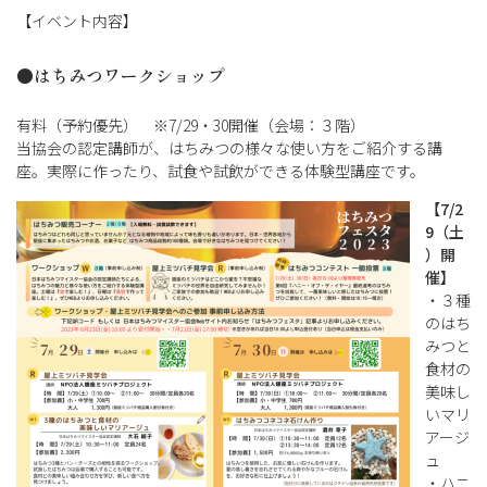
【イベント内容】
●
はちみつワークショップ
有料（予約優先） ※7/29・30開催（会場：３階）
当協会の認定講師が、はちみつの様々な使い方をご紹介する講
座。実際に作ったり、試食や試飲ができる体験型講座です。
【7/2
9（土
）開
催】
・３種
のはち
みつと
食材の
美味し
いマリ
アージ
ュ
・ハニ