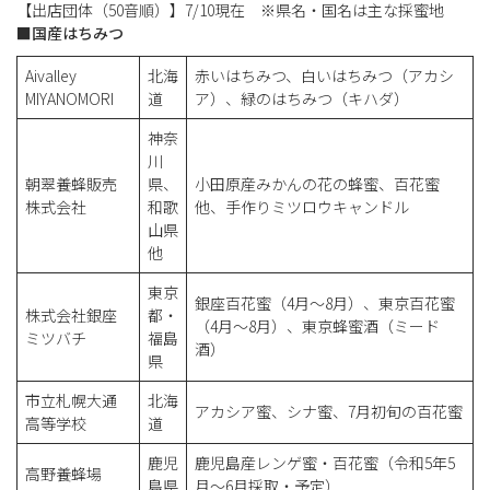
【出店団体（50音順）】7/10現在 ※県名・国名は主な採蜜地
■国産はちみつ
Aivalley
北海
赤いはちみつ、白いはちみつ（アカシ
MIYANOMORI
道
ア）、緑のはちみつ（キハダ）
神奈
川
朝翠養蜂販売
県、
小田原産みかんの花の蜂蜜、百花蜜
株式会社
和歌
他、手作りミツロウキャンドル
山県
他
東京
銀座百花蜜（4月〜8月）、東京百花蜜
株式会社銀座
都・
（4月〜8月）、東京蜂蜜酒（ミード
ミツバチ
福島
酒）
県
市立札幌大通
北海
アカシア蜜、シナ蜜、7月初旬の百花蜜
高等学校
道
鹿児
鹿児島産レンゲ蜜・百花蜜（令和5年5
高野養蜂場
島県
月〜6月採取・予定）