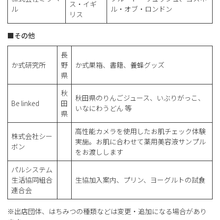
ス・イギ
ル
ル・オブ・ロンドン
リス
■その他
長
か式研究所
野
か式巣箱、書籍、養蜂グッズ
県
秋
秋田県のりんごジュース、いぶりがっこ、
Be linked
田
いなにわうどん 等
県
高性能カメラを使用したお肌チェック体験
株式会社シー
実施。お肌に合わせて薬用美容液サンプル
ボン
をお渡しします
パルシステム
生活協同組合
生協加入案内、プリン、ヨーグルトの試食
連合会
※出店団体、はちみつの種類などは変更・追加になる場合があり