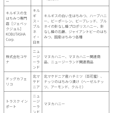
ー
キル
キルギスの生
ギ
キルギスの白い生はちみつ、ハーブハニ
はちみつ専門
ス・
ー、ビーポーレン、ビーブレッド、ブル
店［ジェベッ
ブル
ネイの針なし蜂プロポリスハニー、針
クジョル］
ネ
なし蜂の石鹸、ジャイアントビーのはち
KOBUTASHA
イ・
みつ、国産はちみつ各種
Corp.
日本
ニュ
株式会社コサ
ージ
マヌカハニー、マヌカハニー関連商
ナ
ーラ
品、ニュージーランド関連商品
ンド
北マ
北マケドニア産ハチミツ（百花蜜）、
ドッグカフェ
ケド
ナッツのはちみつ漬け（ヘーゼルナッ
リコ
ニア
ツ、アーモンド、クルミ）
ニュ
トラスク イン
ージ
マヌカハニー
ポート
ーラ
ンド