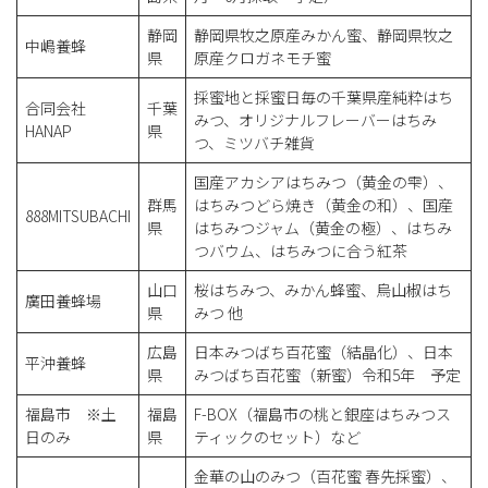
静岡
静岡県牧之原産みかん蜜、静岡県牧之
中嶋養蜂
県
原産クロガネモチ蜜
採蜜地と採蜜日毎の千葉県産純粋はち
合同会社
千葉
みつ、オリジナルフレーバーはちみ
HANAP
県
つ、ミツバチ雑貨
国産アカシアはちみつ（黄金の雫）、
群馬
はちみつどら焼き（黄金の和）、国産
888MITSUBACHI
県
はちみつジャム（黄金の極）、はちみ
つバウム、はちみつに合う紅茶
山口
桜はちみつ、みかん蜂蜜、烏山椒はち
廣田養蜂場
県
みつ 他
広島
日本みつばち百花蜜（結晶化）、日本
平沖養蜂
県
みつばち百花蜜（新蜜）令和5年 予定
福島市 ※土
福島
F-BOX（福島市の桃と銀座はちみつス
日のみ
県
ティックのセット）など
金華の山のみつ（百花蜜 春先採蜜）、