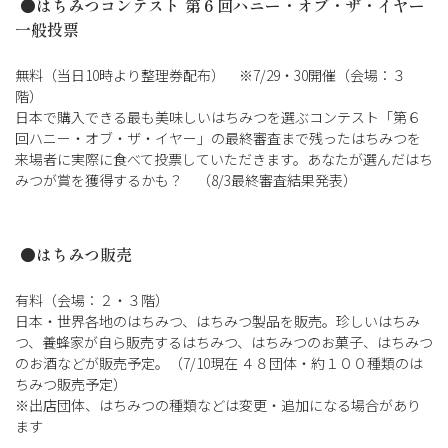
●
はちみつコンテスト 第６回ハニー・オブ・ザ・イヤー
一般投票
無料（当日10時より整理券配布） ※7/29・30開催（会場：３
階）
日本で購入できる最も美味しいはちみつを選ぶコンテスト「第６
回ハニー・オブ・ザ・イヤー」の最終審査まで残ったはちみつを
来場者に実際に食べて投票していただきます。あなたが選んだはち
みつが賞を獲得するかも？ （8/3最終審査結果発表）
●
はちみつ販売
有料（会場：２・３階）
日本・世界各地のはちみつ、はちみつ製品を販売。珍しいはちみ
つ、養蜂家が自ら販売するはちみつ、はちみつのお菓子、はちみつ
のお酒などが販売予定。（7/10現在 ４８団体・約１００種類のは
ちみつ販売予定）
※出店団体、はちみつの種類などは変更・追加になる場合があり
ます