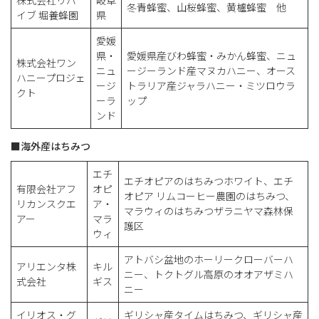
株式会社リバ
岐阜
冬青蜂蜜、山桜蜂蜜、黄櫨蜂蜜 他
イブ 堀養蜂園
県
愛媛
県・
愛媛県産びわ蜂蜜・みかん蜂蜜、ニュ
株式会社ワン
ニュ
ージーランド産マヌカハニー、オース
ハニープロジェ
ージ
トラリア産ジャラハニー・ミツロウラ
クト
ーラ
ップ
ンド
■海外産はちみつ
エチ
エチオピアのはちみつホワイト、エチ
有限会社アフ
オピ
オピア リムコーヒー農園のはちみつ、
リカンスクエ
ア・
マラウィのはちみつザラニヤマ森林保
アー
マラ
護区
ウィ
アトバシ盆地のホーリークローバーハ
アリエンタ株
キル
ニー、トクトグル高原のオオアザミハ
式会社
ギス
ニー
イリオス・グ
ギリシャ産タイムはちみつ、ギリシャ産