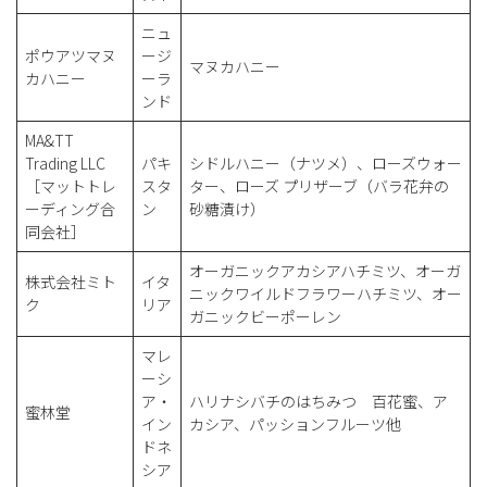
ニュ
ポウアツマヌ
ージ
マヌカハニー
カハニー
ーラ
ンド
MA&TT
Trading LLC
パキ
シドルハニー（ナツメ）、ローズウォー
［マットトレ
スタ
ター、ローズ プリザーブ（バラ花弁の
ーディング合
ン
砂糖漬け）
同会社］
オーガニックアカシアハチミツ、オーガ
株式会社ミト
イタ
ニックワイルドフラワーハチミツ、オー
ク
リア
ガニックビーポーレン
マレ
ーシ
ア・
ハリナシバチのはちみつ 百花蜜、ア
蜜林堂
イン
カシア、パッションフルーツ他
ドネ
シア