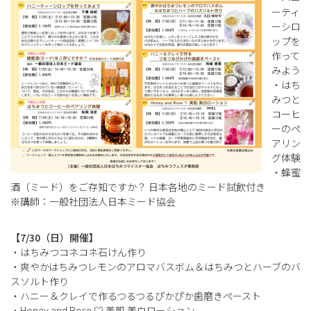
ーティ
ーシロ
ップを
作って
みよう
・はち
みつと
コーヒ
ーのペ
アリン
グ体験
・蜂蜜
酒（ミード）をご存知ですか？ 日本各地のミード試飲付き
※講師：一般社団法人日本ミード協会
【7/30（日）開催】
・はちみつコネコネ石けん作り
・爽やかはちみつレモンのアロマバスボム＆はちみつとハーブのバ
スソルト作り
・ハニー＆クレイで作るつるつるぴかぴか歯磨きペースト
・Honey and Rose ♡ 美肌 美白ローション