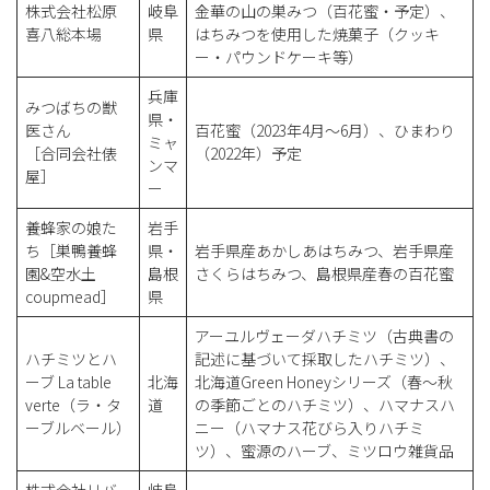
株式会社松原
岐阜
金華の山の巣みつ（百花蜜・予定）、
喜八総本場
県
はちみつを使用した焼菓子（クッキ
ー・パウンドケーキ等）
兵庫
みつばちの獣
県・
医さん
百花蜜（2023年4月～6月）、ひまわり
ミャ
［合同会社俵
（2022年）予定
ンマ
屋］
ー
養蜂家の娘た
岩手
ち［巣鴨養蜂
県・
岩手県産あかしあはちみつ、岩手県産
園&空水土
島根
さくらはちみつ、島根県産春の百花蜜
coupmead］
県
アーユルヴェーダハチミツ（古典書の
ハチミツとハ
記述に基づいて採取したハチミツ）、
ーブ La table
北海
北海道Green Honeyシリーズ（春～秋
verte（ラ・タ
道
の季節ごとのハチミツ）、ハマナスハ
ーブルベール）
ニー（ハマナス花びら入りハチミ
ツ）、蜜源のハーブ、ミツロウ雑貨品