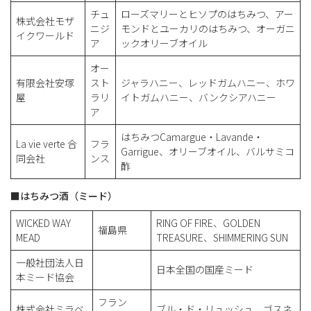
チュ
ローズマリーとヒソプのはちみつ、アー
株式会社モザ
ニジ
モンドとユーカリのはちみつ、オーガニ
イクワールド
ア
ックオリーブオイル
オー
有限会社安塚
スト
ジャラハニー、レッドガムハニー、ホワ
屋
ラリ
イトガムハニー、バンクシアハニー
ア
はちみつCamargue・Lavande・
La vie verte 合
フラ
Garrigue、オリーブオイル、バルサミコ
同会社
ンス
酢
■はちみつ酒（ミード）
WICKED WAY
RING OF FIRE、GOLDEN
福島県
MEAD
TREASURE、SHIMMERING SUN
一般社団法人日
日本全国の国産ミード
本ミード協会
フラン
株式会社ミラベ
ブル・ド・リュッシュ、ゴスネ