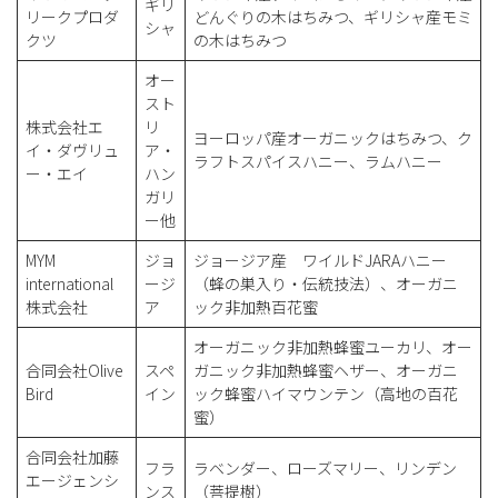
ギリ
リークプロダ
どんぐりの木はちみつ、ギリシャ産モミ
シャ
クツ
の木はちみつ
オー
スト
株式会社エ
リ
ヨーロッパ産オーガニックはちみつ、ク
イ・ダヴリュ
ア・
ラフトスパイスハニー、ラムハニー
ー・エイ
ハン
ガリ
ー他
MYM
ジョ
ジョージア産 ワイルドJARAハニー
international
ージ
（蜂の巣入り・伝統技法）、オーガニ
株式会社
ア
ック非加熱百花蜜
オーガニック非加熱蜂蜜ユーカリ、オー
合同会社Olive
スペ
ガニック非加熱蜂蜜ヘザー、オーガニ
Bird
イン
ック蜂蜜ハイマウンテン（高地の百花
蜜）
合同会社加藤
フラ
ラベンダー、ローズマリー、リンデン
エージェンシ
ンス
（菩提樹）