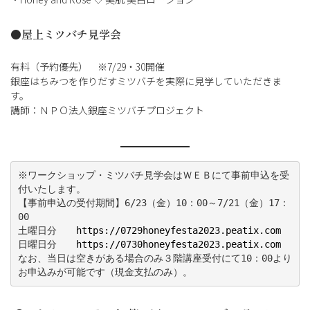
●
屋上ミツバチ見学会
有料（予約優先） ※7/29・30開催
銀座はちみつを作りだすミツバチを実際に見学していただきま
す。
講師：ＮＰＯ法人銀座ミツバチプロジェクト
※ワークショップ・ミツバチ見学会はＷＥＢにて事前申込を受
付いたします。
【事前申込の受付期間】6/23（金）10：00～7/21（金）17：
00
土曜日分　　
https://0729honeyfesta2023.peatix.com
日曜日分　　
https://0730honeyfesta2023.peatix.com
なお、当日は空きがある場合のみ３階講座受付にて10：00より
お申込みが可能です（現金支払のみ）。