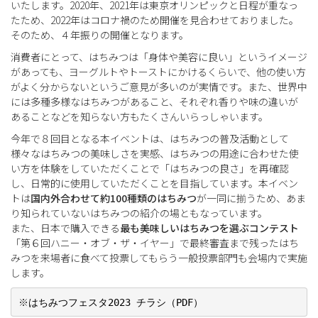
いたします。2020年、2021年は東京オリンピックと日程が重なっ
たため、2022年はコロナ禍のため開催を見合わせておりました。
そのため、４年振りの開催となります。
消費者にとって、はちみつは「身体や美容に良い」というイメージ
があっても、ヨーグルトやトーストにかけるくらいで、他の使い方
がよく分からないというご意見が多いのが実情です。また、世界中
には多種多様なはちみつがあること、それぞれ香りや味の違いが
あることなどを知らない方もたくさんいらっしゃいます。
今年で８回目となる本イベントは、はちみつの普及活動として
様々なはちみつの美味しさを実感、はちみつの用途に合わせた使
い方を体験をしていただくことで「はちみつの良さ」を再確認
し、日常的に使用していただくことを目指しています。本イベン
トは
国内外合わせて約100種類のはちみつ
が一同に揃うため、あま
り知られていないはちみつの紹介の場ともなっています。
また、日本で購入できる
最も美味しいはちみつを選ぶコンテスト
「第６回ハニー・オブ・ザ・イヤー」で最終審査まで残ったはち
みつを来場者に食べて投票してもらう一般投票部門も会場内で実施
します。
※
はちみつフェスタ2023 チラシ（PDF）