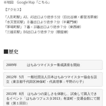
※地図 Google Map「
こちら
」
【アクセス】
「人形町駅」A3、A5出口より徒歩５分（日比谷線・都営浅草線）
「水天宮前駅」８番出口より徒歩７分（半蔵門線）
「茅場町駅」７番・10番出口より徒歩７分（東西線）
「三越前駅」B6出口より徒歩７分（銀座線）
■歴史
2009年　　　はちみつマイスター養成講座を開始
2012年 5月　一般社団法人日本はちみつマイスター協会を設
立（東京都千代田区神保町・代表理事：平野のり子）  
2013年 8月　はちみつの楽しさを体験し、試食して購入でき
るイベント
「はちみつフェスタ2013」
有楽町・交通会館にて開
催（第１回目）