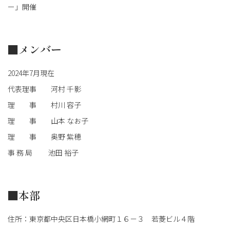
ー」開催
■メンバー
2024年7月現在
代表理事 河村 千影
理 事 村川 容子
理 事 山本 なお子
理 事 奥野 紫穂
事 務 局 池田 裕子
■本部
住所：東京都中央区日本橋小網町１６－３ 若菱ビル４階