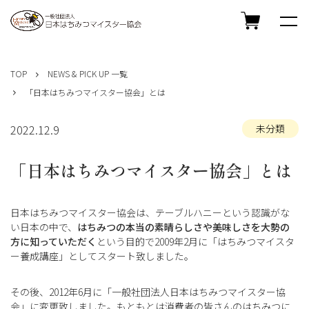
コ
ン
TOP
NEWS & PICK UP 一覧
テ
「日本はちみつマイスター協会」とは
ン
ツ
へ
2022.12.9
未分類
ス
キ
「日本はちみつマイスター協会」とは
ッ
プ
日本はちみつマイスター協会は、テーブルハニーという認識がな
い日本の中で、
はちみつの本当の素晴らしさや美味しさを大勢の
方に知っていただく
という目的で2009年2月に「はちみつマイスタ
ー養成講座」としてスタート致しました。
その後、2012年6月に「一般社団法人日本はちみつマイスター協
会」に変更致しました。もともとは消費者の皆さんのはちみつに