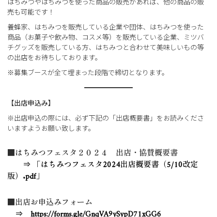
はちみつやはちみつを使った商品の販売があれば、他の商品の販
売も可能です！
養蜂家、はちみつを販売している企業や団体、はちみつを使った
商品（お菓子や飲み物、コスメ等）を販売している企業、ミツバ
チグッズを販売している方、はちみつと合わせて美味しいもの等
の出店をお待ちしております。
※募集ブースが全て埋まった段階で締切となります。
【出店申込み】
※出店申込の際には、必ず下記の「出店概要書」をお読みくださ
いますようお願い致します。
■はちみつフェスタ２０２４ 出店・協賛概要書
⇒
「はちみつフェスタ2024出店概要書（5/10改定
版）.pdf」
■出店お申込みフォーム
⇒
https://forms.gle/GnqVA9ySypD71xGG6