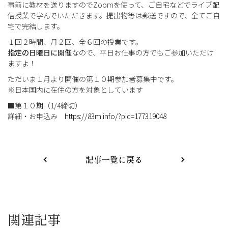
事前に教材を送りますのでZoomを使って、ご自宅などでライブ配
信授業で学んでいただきます。提出物等は郵送ですので、全てご自
宅で完結します。
１回２時間、月２回、全６回の授業です。
指定の日曜日に開催
なので、平日お仕事の方でもご参加いただけ
ますよ！
ただいま１月より開催の第１０期参加者募集中です。
※日本国内に在住の方を対象としています
■第１０期（1/4締切）
詳細・お申込み
https://83m.info/?pid=177319048
記事一覧に戻る
関連記事