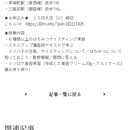
・茅場町駅（東西線）徒歩7分
・三越前駅（銀座線）徒歩7分。
★お申込み★ １０月８日（火）締切
こちら ⇒
https://83m.info/?pid=182111425
★授業内容
・６種類以上のはちみつテイスティング実習
・スキルアップ講座用テキストで学ぶ
ミツバチの生態／テイスティングについて／はちみつについて
知っておこう／最新情報／質問に答える
・ミツロウ美容実習（作成した美容クリーム30g・アルミケース1
個お持ち帰り）
記事一覧に戻る
関連記事