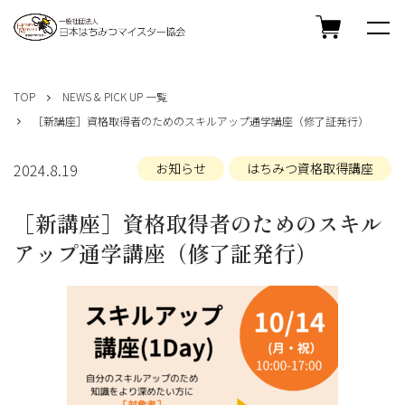
コ
ン
TOP
NEWS & PICK UP 一覧
テ
［新講座］資格取得者のためのスキルアップ通学講座（修了証発行）
ン
ツ
へ
2024.8.19
お知らせ
はちみつ資格取得講座
ス
キ
［新講座］資格取得者のためのスキル
ッ
プ
アップ通学講座（修了証発行）