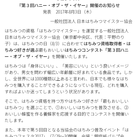
『第３回ハニー・オブ・ザ・イヤー』開催のお知らせ
発表 2017年8月3日（木）
一般社団法人 日本はちみつマイスター協会
はちみつの資格「はちみつマイスター」を運営する一般社団法人
日本はちみつマイスター協会（東京都中央区、代表：平野のり
子）は、はちみつの日（8/3）に合わせて
はちみつ資格取得者・は
ちみつ好きが選ぶ
最もおいしい
はちみつコンテスト「第３回ハニ
ー・オブ・ザ・イヤー」
を開催いたします。
はちみつは「身体にいい」、「美容にいい」という良いイメージ
があり、男女を問わず幅広い年齢層に好まれている食品です。しか
し、全世界には1000種類以上あると言われ、日本でも様々なはち
みつを購入することができるようになっている現在、どれを購入
すればよいか迷ってしまうという状況があります。
そこで、はちみつ資格を持つ方やはちみつ好きが「最もおいしい
はちみつ」を選ぶことで、①おいしいはちみつを普及させる、②
おいしい蜂蜜を作る養蜂家を応援する目的でコンテストを開催い
たします。
また、本年で第５回目となる当協会のはちみつ普及イベント「は
ちみつフェスタ2017」（7/29～30開催、会場：銀座紙パルプ会