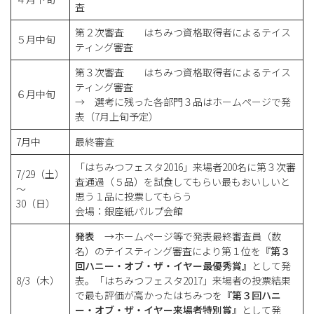
査
第２次審査 はちみつ資格取得者によるテイス
５月中旬
ティング審査
第３次審査 はちみつ資格取得者によるテイス
ティング審査
６月中旬
→ 選考に残った各部門３品はホームページで発
表（7月上旬予定）
7月中
最終審査
「はちみつフェスタ2016」来場者200名に第３次審
7/29（土）
査通過（５品）を試食してもらい最もおいしいと
～
思う１品に投票してもらう
30（日）
会場：銀座紙パルプ会館
発表
→ホームページ等で発表最終審査員（数
名）のテイスティング審査により第１位を
『第３
回ハニー・オブ・ザ・イヤー最優秀賞』
として発
8/3（木）
表。「はちみつフェスタ2017」来場者の投票結果
で最も評価が高かったはちみつを
『第３回ハニ
ー・オブ・ザ・イヤー来場者特別賞』
として発