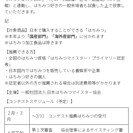
館）と連動し、はちみつ好きの一般来場者も試食した上で投票し
ていただきます。
記
【対象商品】日本で購入することができる「はちみつ」
※本年より
「国産部門」「海外産部門」
に分かれます
※はちみつ加工食品は除きます
【推薦できる方】
・全国のはちみつ資格「はちみつマイスター・プライマリー認定
者」
・日本国内ではちみつを販売している養蜂家や企業
・はちみつ好きの個人
※認定者以外の方が推薦される場合は別途費用等がかかります
【主催】一般社団法人 日本はちみつマイスター協会
【コンテストスケジュール（予定）】
２月・３
～3/31 コンテスト推薦はちみつの受付
月
第１次審査 協会理事によるテイスティング審
４月下旬