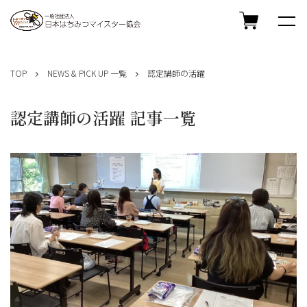
コ
ン
TOP
NEWS & PICK UP 一覧
認定講師の活躍
テ
ン
ツ
認定講師の活躍 記事一覧
へ
ス
キ
ッ
プ