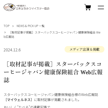
コ
ン
TOP
NEWS & PICK UP 一覧
テ
［取材記事が掲載］スターバックスコーヒージャパン健康保険組合 We
ン
b広報誌
ツ
へ
ス
2024.12.6
メディア出演＆掲載
キ
ッ
［取材記事が掲載］スターバックスコ
プ
ーヒージャパン健康保険組合 Web広報
誌
スターバックスコーヒージャパン健康保険組合様のWeb広報誌
［マイウェルネス］
に取材記事が掲載されました。
おいしく”たべる”の連載記事で