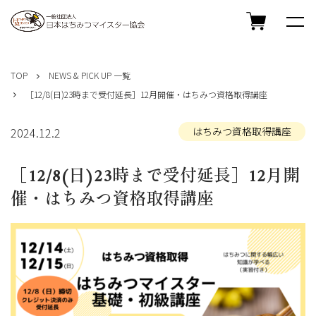
コ
ン
TOP
NEWS & PICK UP 一覧
テ
［12/8(日)23時まで受付延長］12月開催・はちみつ資格取得講座
ン
ツ
へ
2024.12.2
はちみつ資格取得講座
ス
キ
［12/8(日)23時まで受付延長］12月開
ッ
プ
催・はちみつ資格取得講座