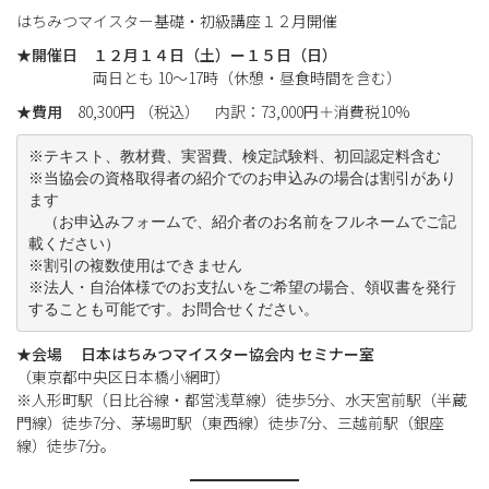
はちみつマイスター基礎・初級講座１２月開催
★
開催日
１２月１４日（土）ー１５日（日）
両日とも 10～17時（休憩・昼食時間を含む）
★
費用
80,300円 （税込） 内訳：73,000円＋消費税10%
※テキスト、教材費、実習費、検定試験料、初回認定料含む
※当協会の資格取得者の紹介でのお申込みの場合は割引があり
ます
　（お申込みフォームで、紹介者のお名前をフルネームでご記
載ください）
※割引の複数使用はできません
※法人・自治体様でのお支払いをご希望の場合、領収書を発行
することも可能です。お問合せください。
★
会場
日本はちみつマイスター協会内 セミナー室
（東京都中央区日本橋小網町）
※人形町駅（日比谷線・都営浅草線）徒歩5分、水天宮前駅（半蔵
門線）徒歩7分、茅場町駅（東西線）徒歩7分、三越前駅（銀座
線）徒歩7分。