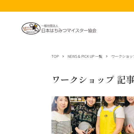
コ
ン
TOP
NEWS & PICK UP 一覧
ワークショッ
テ
ン
ツ
ワークショップ 記
へ
ス
キ
ッ
プ