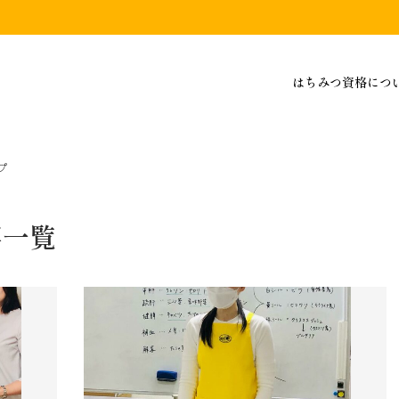
はちみつ資格につ
プ
事一覧