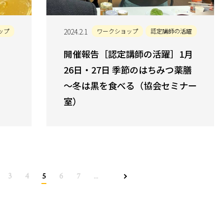
ップ
2024.2.1
ワークショップ
認定講師の活躍
催
開催報告［認定講師の活躍］1月
26日・27日 季節のはちみつ薬膳
～冬は黒を食べる（協会セミナー
室）
3
4
5
6
7
...