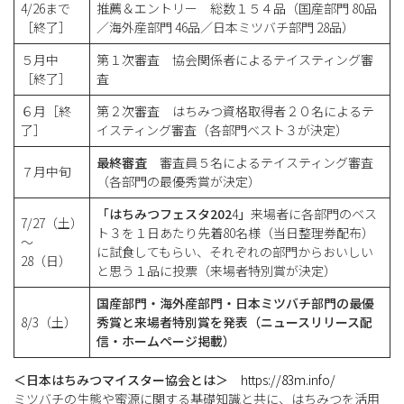
4/26まで
推薦＆エントリー 総数１５４品（国産部門 80品
［終了］
／海外産部門 46品／日本ミツバチ部門 28品）
５月中
第１次審査 協会関係者によるテイスティング審
［終了］
査
６月［終
第２次審査 はちみつ資格取得者２０名によるテ
了］
イスティング審査（各部門ベスト３が決定）
最終審査
審査員５名によるテイスティング審査
７月中旬
（各部門の最優秀賞が決定）
「はちみつフェスタ20
2
4
」
来場者に各部門のベス
7/27（土）
ト３を１日あたり先着80名様（当日整理券配布）
～
に試食してもらい、それぞれの部門からおいしい
28（日）
と思う１品に投票（来場者特別賞が決定）
国産部門・海外産部門・日本ミツバチ部門の最優
8/3（土）
秀賞と来場者特別賞を発表
（ニュースリリース配
信・ホームページ掲載）
＜日本はちみつマイスター協会とは＞
https://83m.info/
ミツバチの生態や蜜源に関する基礎知識と共に、はちみつを活用