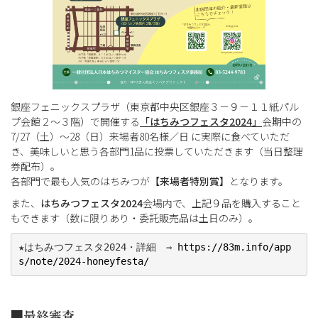
銀座フェニックスプラザ（東京都中央区銀座３－９－１１紙パル
プ会館２～３階）で開催する
「はちみつフェスタ2024」
会期中の
7/27（土）～28（日）来場者80名様／日 に実際に食べていただ
き、美味しいと思う各部門1品に投票していただきます（当日整理
券配布）。
各部門で最も人気のはちみつが
【来場者特別賞】
となります。
また、
はちみつフェスタ2024
会場内で、上記９品を購入すること
もできます（数に限りあり・委託販売品は土日のみ）。
★
はちみつフェスタ2024・詳細
　⇒ 
https://83m.info/app
s/note/2024-honeyfesta/
■最終審査