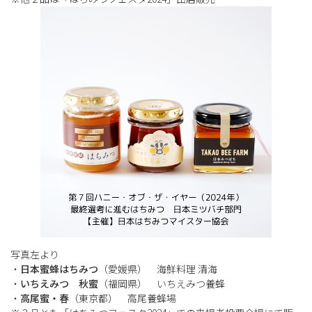
写真左より
・
日本蜜蜂はちみつ
（愛媛県） 海鮮料理 清海
・
いちえみつ 秋蜜
（福岡県） いちえみつ養蜂
・
高尾蜜・春
（東京都） 高尾養蜂場