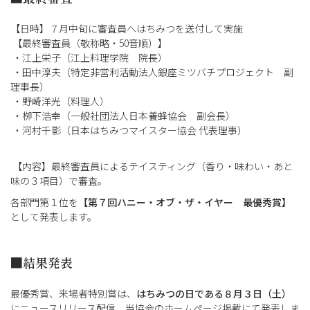
【日時】７月中旬に審査員へはちみつを送付して実施
【最終審査員（敬称略・50音順）】
・江上栄子（江上料理学院 院長）
・田中淳夫（特定非営利活動法人銀座ミツバチプロジェクト 副
理事長）
・野崎洋光（料理人）
・栁下浩幸（一般社団法人日本養蜂協会 副会長）
・河村千影（日本はちみつマイスター協会 代表理事）
【内容】最終審査員によるテイスティング（香り・味わい・あと
味の３項目）で審査。
各部門第１位を
【第７回ハニー・オブ・ザ・イヤー 最優秀賞】
として発表します。
■結果発表
最優秀賞、来場者特別賞は、
はちみつの日である８月３日（土）
にニュースリリース配信、当協会のホームページ掲載にて発表しま